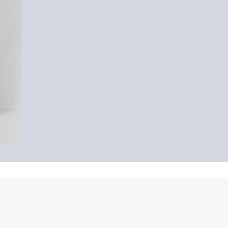
-42%
Cropped Blazer
CHF 39.95
CHF 69.90