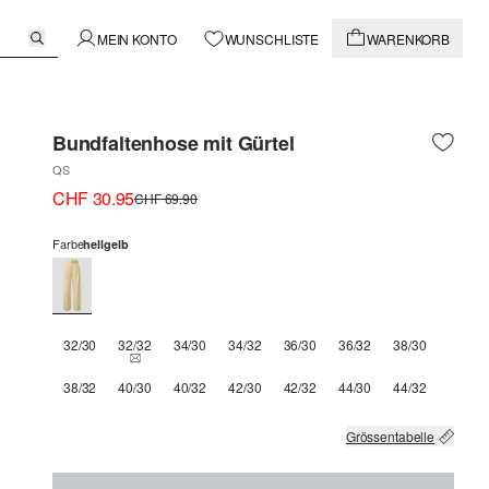
MEIN KONTO
WUNSCHLISTE
WARENKORB
Bundfaltenhose mit Gürtel
QS
CHF 30.95
CHF 69.90
Farbe
hellgelb
32/30
32/32
34/30
34/32
36/30
36/32
38/30
THIS SIZE IS CURRENTLY OUT OF STOCK
38/32
40/30
40/32
42/30
42/32
44/30
44/32
Grössentabelle