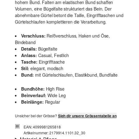
hohem Bund. Falten am elastischen Bund schaffen
Volumen, eine Bügelfalte strukturiert das Bein. Der
abnehmbare Gürtel betont die Taille, Eingrifftaschen und
Gürtelschlaufen komplettieren die Verarbeitung.
Verschluss:
Reißverschluss, Haken und Öse,
Bindeband
Details:
Bügelfalte
Anlass:
Casual, Festlich
Tasche:
Eingrifftasche
Stil:
elegant, modisch
Bund:
mit Gürtelschlaufen, Elastikbund, Bundfalte
Bundhöhe:
High Rise
Beinverlauf:
Wide Leg
Beinlänge:
Regular
Unsicher bei der Grösse?
Sieh dir unsere Grössentabelle an
EAN: 4099981265818
Artikelnummer: 2179914.1101.32_30