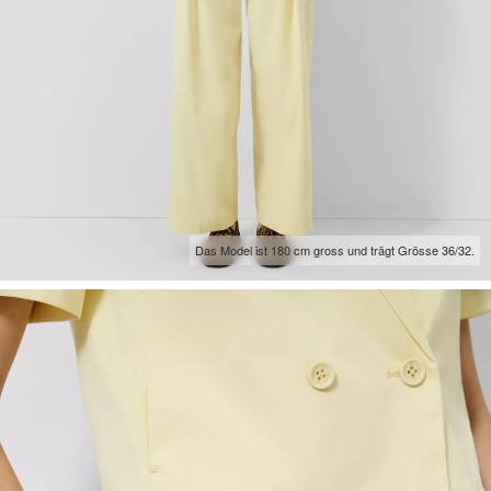
Das Model ist 180 cm gross und trägt Grösse 36/32.