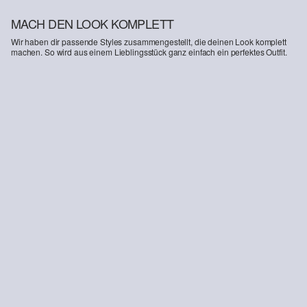
MACH DEN LOOK KOMPLETT
Wir haben dir passende Styles zusammengestellt, die deinen Look komplett
machen. So wird aus einem Lieblingsstück ganz einfach ein perfektes Outfit.
-43%
Loose Fit T-Shirt aus Heavy Jersey
CHF 16.95
CHF 29.90