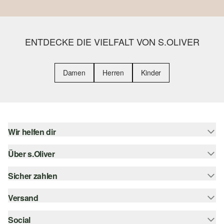
ENTDECKE DIE VIELFALT VON S.OLIVER
Damen
Herren
Kinder
Wir helfen dir
Über s.Oliver
Hilfe & FAQ
Größenberatung
Sicher zahlen
Newsletter
Rückgabe
s.Oliver Card
Versand
Rechnung
Top-Kategorien
s.Oliver Group
Kreditkarte
Social
Sendungsverfolgung