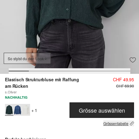
So stylst du den Look
Elastisch Strukturbluse mit Raffung
CHF 49.95
am Rücken
CHF 69.90
s.Oliver
NACHHALTIG
Grösse auswählen
+ 1
Grössentabelle