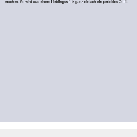
machen. So wird aus einem Lieblingsstück ganz einfach ein perfektes Outfit.
-21%
Jeans Suri / Regular Fit / Mid Rise / Wie Leg
CHF 78.95
CHF 99.90