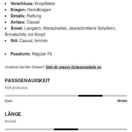
Verschluss:
Knopfleiste
Kragen:
Hemdkragen
Details:
Raffung
Anlass:
Casual
Ärmel:
Langarm, Manschetten, überschnittene Schultern,
Ärmelschlitz mit Knopf
Stil:
Casual, feminin
Passform:
Regular Fit
Unsicher bei der Grösse?
Sieh dir unsere Grössentabelle an
PASSGENAUIGKEIT
Fällt gross aus
Gross
Klein
LÄNGE
Normal