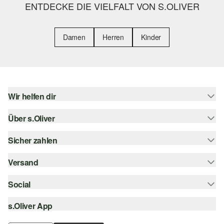
ENTDECKE DIE VIELFALT VON S.OLIVER
Damen
Herren
Kinder
Wir helfen dir
Über s.Oliver
Hilfe & FAQ
Größenberatung
Sicher zahlen
Newsletter
Rückgabe
s.Oliver Card
Versand
Rechnung
Top-Kategorien
s.Oliver Group
Kreditkarte
Social
Sendungsverfolgung
Career
PayPal
SwissPost
s.Oliver App
instagram
Wunschliste
TWINT
PickPost
facebook