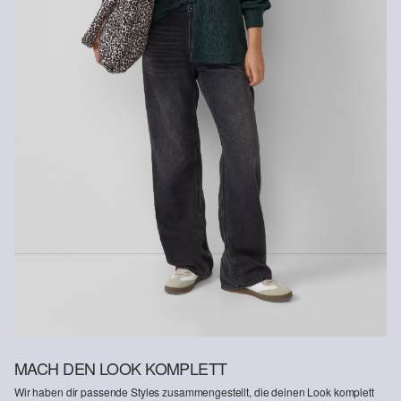
Recycelte Faser
Um einen Beitrag zum Kreislaufprinzip in der Textilproduktion zu
leisten, setzen wir vermehrt recyceltes Fasermaterial in unseren
Produkten ein.
Enthält recyceltes Polyester: Dieses Produkt enthält recyceltes
Polyester, hergestellt aus recyceltem Kunststoff wie PET-Flaschen
oder recycelten Fasern, die aus gebrauchter Kleidung gewonnen
werden.
MACH DEN LOOK KOMPLETT
Wir haben dir passende Styles zusammengestellt, die deinen Look komplett