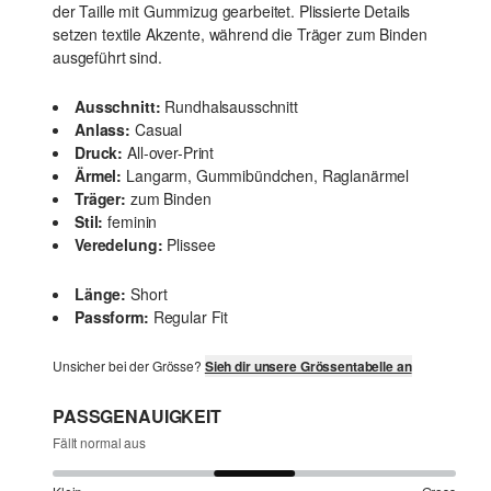
der Taille mit Gummizug gearbeitet. Plissierte Details
setzen textile Akzente, während die Träger zum Binden
ausgeführt sind.
Ausschnitt:
Rundhalsausschnitt
Anlass:
Casual
Druck:
All-over-Print
Ärmel:
Langarm, Gummibündchen, Raglanärmel
Träger:
zum Binden
Stil:
feminin
Veredelung:
Plissee
Länge:
Short
Passform:
Regular Fit
Unsicher bei der Grösse?
Sieh dir unsere Grössentabelle an
PASSGENAUIGKEIT
Fällt normal aus