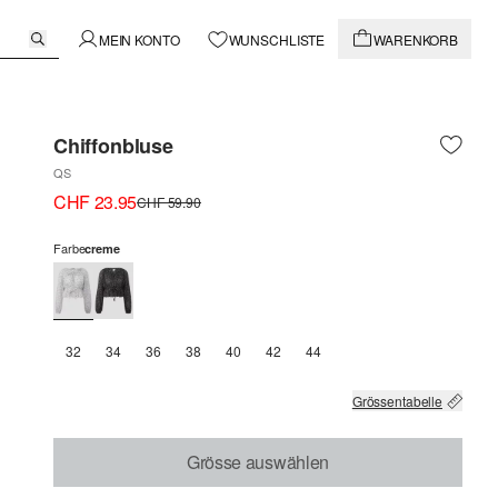
MEIN KONTO
WUNSCHLISTE
WARENKORB
Chiffonbluse
QS
CHF 23.95
CHF 59.90
Farbe
creme
32
34
36
38
40
42
44
Grössentabelle
Grösse auswählen