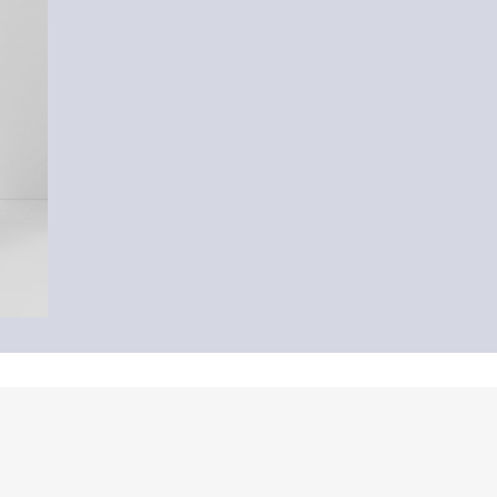
-51%
Jeans / Mid Rise / Barrel Fit
CHF 33.95
CHF 69.90