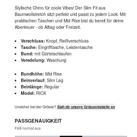
Stylische Chino für coole Vibes! Der Slim Fit aus
Baumwollstretch sitzt perfekt und passt zu jedem Look. Mit
praktischen Taschen und Mid Rise bist du bereit für deine
Abenteuer - ob Alltag oder Freizeit.
Verschluss:
Knopf, Reißverschluss
Tasche:
Eingrifftasche, Leistentasche
Bund:
mit Gürtelschlaufen
Veredelung:
Waschung
Bundhöhe:
Mid Rise
Beinverlauf:
Slim Leg
Beinlänge:
Regular
Model:
RICK
Unsicher bei der Grösse?
Sieh dir unsere Grössentabelle an
PASSGENAUIGKEIT
Fällt normal aus