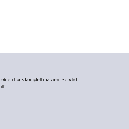
 deinen Look komplett machen. So wird
fit.