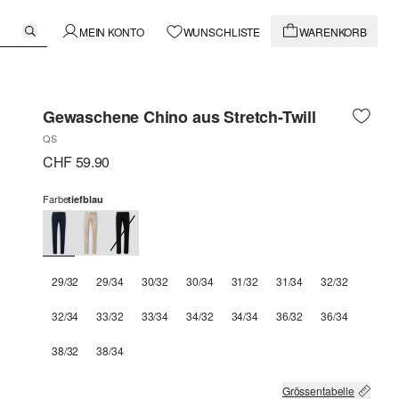
MEIN KONTO
WUNSCHLISTE
WARENKORB
Gewaschene Chino aus Stretch-Twill
QS
CHF 59.90
Farbe
tiefblau
29/32
29/34
30/32
30/34
31/32
31/34
32/32
32/34
33/32
33/34
34/32
34/34
36/32
36/34
38/32
38/34
Grössentabelle