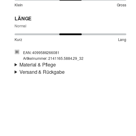
Klein
Gross
LÄNGE
Normal
Kurz
Lang
EAN: 4099586266081
Artikelnummer: 2141165.5884.29_32
Material & Pflege
Versand & Rückgabe
Stoff:
Baumwollstretch
Versandinfortmationen
Material:
Baumwollmix
Deine Bestellung wird innerhalb von 4–5 Werktagen per
SwissPost versendet. Für eine Standardlieferung betragen
die Versandkosten 4,00 CHF
Rückgabe
Chlorbleiche nicht möglich