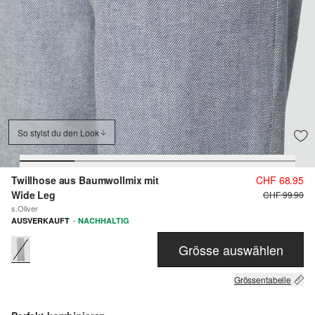
So stylst du den Look
Twillhose aus Baumwollmix mit
CHF 68.95
Wide Leg
CHF 99.90
s.Oliver
·
AUSVERKAUFT
NACHHALTIG
Grösse auswählen
Grössentabelle