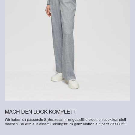
Im Bereich nachhaltig zertifizierter Fasern engagieren wir uns für
Naturfasern aus erneuerbaren Quellen. Ihre Rohstoffe sind
ressourcenschonend angebaut.
Supporting Better Cotton: Wenn Du dich für unsere
Baumwollprodukte entscheidest, unterstützt Du unsere Investition
in die Mission von Better Cotton, Gemeinschaften zu helfen
fortzubestehen und zu gedeihen; und gleichzeitig die Umwelt zu
schützen und wiederherzustellen. Better Cotton unterstützt
landwirtschaftliche Gemeinschaften in sozialer, ökologischer und
wirtschaftlicher Hinsicht, indem Landwirt: innen in nachhaltigeren
Anbaumethoden geschult werden. Dieses Produkt wird über ein
System der Massenbilanz erzeugt und enthält daher
möglicherweise kein Better Cotton. Mehr Informationen dazu
findest du unter https://www.soliver.ch/responsible-fashion/soziale-
verantwortung/
MACH DEN LOOK KOMPLETT
Wir haben dir passende Styles zusammengestellt, die deinen Look komplett
machen. So wird aus einem Lieblingsstück ganz einfach ein perfektes Outfit.