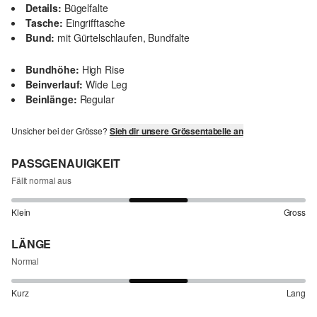
Details:
Bügelfalte
Tasche:
Eingrifftasche
Bund:
mit Gürtelschlaufen, Bundfalte
Bundhöhe:
High Rise
Beinverlauf:
Wide Leg
Beinlänge:
Regular
Unsicher bei der Grösse?
Sieh dir unsere Grössentabelle an
PASSGENAUIGKEIT
Fällt normal aus
Klein
Gross
LÄNGE
Normal
Kurz
Lang