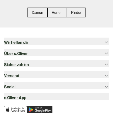
Damen
Herren
Kinder
Wir helfen dir
Über s.Oliver
Hilfe & FAQ
Größenberatung
Sicher zahlen
Newsletter
Rückgabe
s.Oliver Card
Versand
Rechnung
Top-Kategorien
s.Oliver Group
Kreditkarte
Social
Sendungsverfolgung
Career
PayPal
SwissPost
s.Oliver App
instagram
Wunschliste
TWINT
PickPost
facebook
Nachhaltigkeit
Klarna
My Post 24