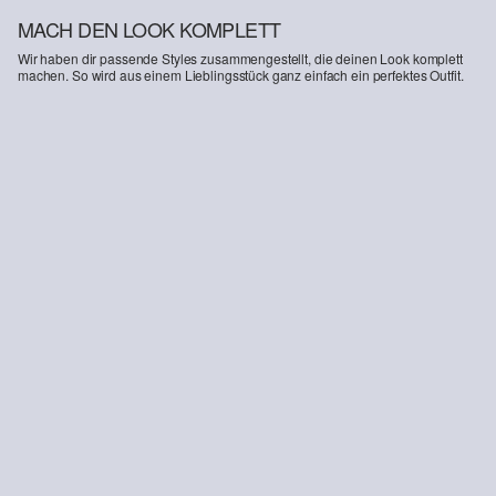
findest du unter https://www.soliver.ch/responsible-fashion/soziale-
MACH DEN LOOK KOMPLETT
verantwortung/
Wir haben dir passende Styles zusammengestellt, die deinen Look komplett
machen. So wird aus einem Lieblingsstück ganz einfach ein perfektes Outfit.
-51%
Lässiges Overshirt aus Denim
CHF 48.95
CHF 99.90