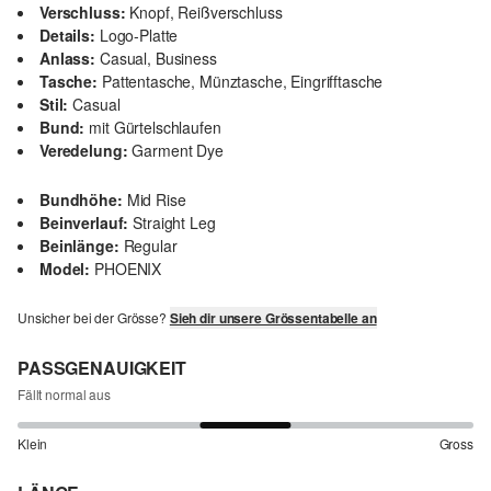
Verschluss:
Knopf, Reißverschluss
Details:
Logo-Platte
Anlass:
Casual, Business
Tasche:
Pattentasche, Münztasche, Eingrifftasche
Stil:
Casual
Bund:
mit Gürtelschlaufen
Veredelung:
Garment Dye
Bundhöhe:
Mid Rise
Beinverlauf:
Straight Leg
Beinlänge:
Regular
Model:
PHOENIX
Unsicher bei der Grösse?
Sieh dir unsere Grössentabelle an
PASSGENAUIGKEIT
Fällt normal aus
Klein
Gross