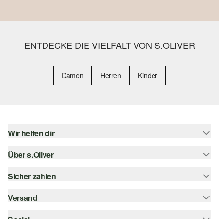
ENTDECKE DIE VIELFALT VON S.OLIVER
Damen
Herren
Kinder
Wir helfen dir
Über s.Oliver
Hilfe & FAQ
Größenberatung
Sicher zahlen
Newsletter
Rückgabe
s.Oliver Card
Versand
Rechnung
Top-Kategorien
s.Oliver Group
Kreditkarte
Sendungsverfolgung