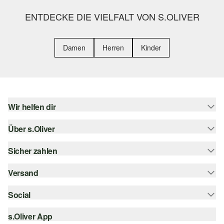
ENTDECKE DIE VIELFALT VON S.OLIVER
Damen
Herren
Kinder
Wir helfen dir
Über s.Oliver
Hilfe & FAQ
Größenberatung
Sicher zahlen
Newsletter
Rückgabe
s.Oliver Card
Versand
Rechnung
Top-Kategorien
s.Oliver Group
Kreditkarte
Social
Sendungsverfolgung
Career
PayPal
SwissPost
s.Oliver App
instagram
Wunschliste