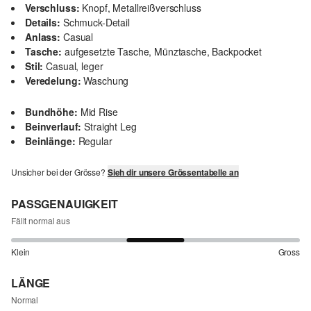
Verschluss:
Knopf, Metallreißverschluss
Details:
Schmuck-Detail
Anlass:
Casual
Tasche:
aufgesetzte Tasche, Münztasche, Backpocket
Stil:
Casual, leger
Veredelung:
Waschung
Bundhöhe:
Mid Rise
Beinverlauf:
Straight Leg
Beinlänge:
Regular
Unsicher bei der Grösse?
Sieh dir unsere Grössentabelle an
PASSGENAUIGKEIT
Fällt normal aus
Klein
Gross
LÄNGE
Normal