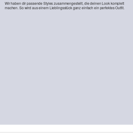
Wir haben dir passende Styles zusammengestellt, die deinen Look komplett
machen. So wird aus einem Lieblingsstück ganz einfach ein perfektes Outfit.
-52%
-47%
Regular Fit: Kariertes Baumwoll-Hemd mit Kentkragen
Performance T-Shirt mit Cooling Effekt
CHF 23.95
CHF 49.90
CHF 20.95
CHF 39.90