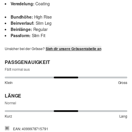
Veredelung:
Coating
Bundhöhe:
High Rise
Beinverlauf:
Slim Leg
Beinlänge:
Regular
Passform:
Slim Fit
Unsicher bei der Grösse?
Sieh dir unsere Grössentabelle an
PASSGENAUIGKEIT
Fällt normal aus
Klein
Gross
LÄNGE
Normal
Kurz
Lang
EAN: 4099978715791