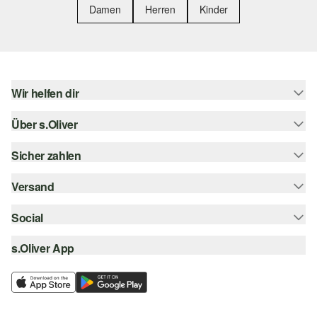
Damen
Herren
Kinder
Wir helfen dir
Über s.Oliver
Hilfe & FAQ
Größenberatung
Sicher zahlen
Newsletter
Rückgabe
s.Oliver Card
Versand
Rechnung
Top-Kategorien
s.Oliver Group
Kreditkarte
Social
Sendungsverfolgung
Career
PayPal
SwissPost
s.Oliver App
instagram
Wunschliste
TWINT
PickPost
facebook
Nachhaltigkeit
Klarna
My Post 24
pinterest
Storefinder
SSL-Verschlüsselung