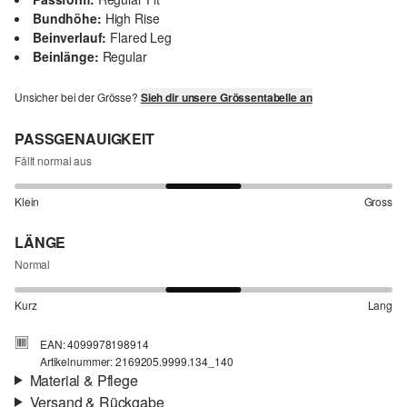
Bundhöhe:
High Rise
Beinverlauf:
Flared Leg
Beinlänge:
Regular
Unsicher bei der Grösse?
Sieh dir unsere Grössentabelle an
PASSGENAUIGKEIT
Fällt normal aus
Klein
Gross
LÄNGE
Normal
Kurz
Lang
EAN: 4099978198914
Artikelnummer: 2169205.9999.134_140
Material & Pflege
Versand & Rückgabe