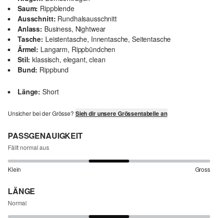
Saum:
Rippblende
Ausschnitt:
Rundhalsausschnitt
Anlass:
Business, Nightwear
Tasche:
Leistentasche, Innentasche, Seitentasche
Ärmel:
Langarm, Rippbündchen
Stil:
klassisch, elegant, clean
Bund:
Rippbund
Länge:
Short
Unsicher bei der Grösse?
Sieh dir unsere Grössentabelle an
PASSGENAUIGKEIT
Fällt normal aus
Klein
Gross
LÄNGE
Normal