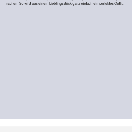
machen. So wird aus einem Lieblingsstück ganz einfach ein perfektes Outfit.
-49%
Chinohose aus Denim
CHF 60.95
CHF 119.90