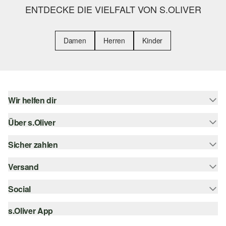
ENTDECKE DIE VIELFALT VON S.OLIVER
Damen
Herren
Kinder
Wir helfen dir
Über s.Oliver
Hilfe & FAQ
Größenberatung
Sicher zahlen
Newsletter
Rückgabe
s.Oliver Card
Versand
Rechnung
Top-Kategorien
s.Oliver Group
Kreditkarte
Social
Sendungsverfolgung
Career
PayPal
SwissPost
s.Oliver App
instagram
Wunschliste
TWINT
PickPost