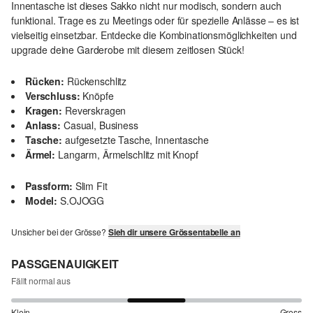
Innentasche ist dieses Sakko nicht nur modisch, sondern auch
funktional. Trage es zu Meetings oder für spezielle Anlässe – es ist
vielseitig einsetzbar. Entdecke die Kombinationsmöglichkeiten und
upgrade deine Garderobe mit diesem zeitlosen Stück!
Rücken:
Rückenschlitz
Verschluss:
Knöpfe
Kragen:
Reverskragen
Anlass:
Casual, Business
Tasche:
aufgesetzte Tasche, Innentasche
Ärmel:
Langarm, Ärmelschlitz mit Knopf
Passform:
Slim Fit
Model:
S.OJOGG
Unsicher bei der Grösse?
Sieh dir unsere Grössentabelle an
PASSGENAUIGKEIT
Fällt normal aus
Klein
Gross