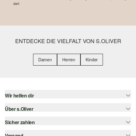
darf.
ENTDECKE DIE VIELFALT VON S.OLIVER
Damen
Herren
Kinder
Wir helfen dir
Über s.Oliver
Hilfe & FAQ
Größenberatung
Sicher zahlen
Newsletter
Rückgabe
s.Oliver Card
Versand
Rechnung