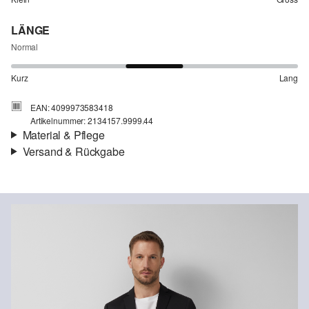
LÄNGE
Normal
Kurz
Lang
EAN: 4099973583418
Artikelnummer: 2134157.9999.44
Material & Pflege
Versand & Rückgabe
Stoff:
Interlockjersey
Versandinfortmationen
Eigenschaft:
Superstretch
Futter:
teilweise gefüttert
Deine Bestellung wird innerhalb von 4–5 Werktagen per SwissPost
versendet. Für eine Standardlieferung betragen die Versandkosten
4,00 CHF
Rückgabe
Du kannst deine Artikel innerhalb von 14 Tagen kostenlos an uns