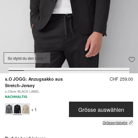
So stylst du den Look
s.O JOGG: Anzugsakko aus
CHF 259.00
Stretch-Jersey
s.Oliver BLACK LABEL
NACHHALTIG
Grösse auswählen
+ 1
Grössentabelle