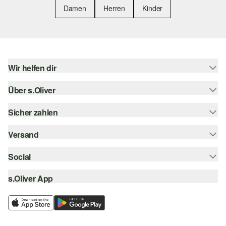
Damen
Herren
Kinder
Wir helfen dir
Über s.Oliver
Hilfe & FAQ
Größenberatung
Sicher zahlen
Newsletter
Rückgabe
s.Oliver Card
Versand
Rechnung
Top-Kategorien
s.Oliver Group
Kreditkarte
Social
Sendungsverfolgung
Career
PayPal
SwissPost
s.Oliver App
instagram
Wunschliste
TWINT
PickPost
facebook
Nachhaltigkeit
Klarna
My Post 24
pinterest
Storefinder
SSL-Verschlüsselung