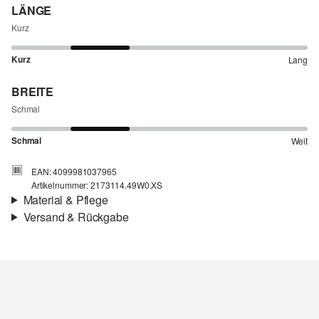
LÄNGE
Kurz
Kurz
Lang
BREITE
Schmal
Schmal
Weit
EAN: 4099981037965
Artikelnummer: 2173114.49W0.XS
Material & Pflege
Versand & Rückgabe
Stoff:
Strick
Versandinfortmationen
Material:
Wollmix
Deine Bestellung wird innerhalb von 4–5 Werktagen per SwissPost
versendet. Für eine Standardlieferung betragen die Versandkosten
4,00 CHF