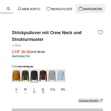
MEIN KONTO
WUNSCHLISTE
WARENKORB
Strickpullover mit Crew Neck und
Strukturmuster
s.Oliver
CHF 38.95
CHF 69.90
NACHHALTIG
Farbe
dunkelgrau
S
M
L
XL
XXL
3XL
NUR 2 VERFÜGBAR
NUR 2 VERFÜGBAR
THIS SIZE IS CURRENTLY OUT OF STOCK
THIS SIZE IS CURRENTLY OUT OF STOCK
Grössentabelle