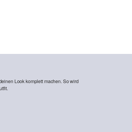
 deinen Look komplett machen. So wird
fit.