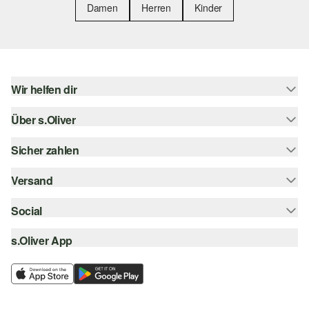
Damen
Herren
Kinder
Wir helfen dir
Über s.Oliver
Hilfe & FAQ
Größenberatung
Sicher zahlen
Newsletter
Rückgabe
s.Oliver Card
Versand
Rechnung
Top-Kategorien
s.Oliver Group
Kreditkarte
Social
Sendungsverfolgung
Career
PayPal
SwissPost
s.Oliver App
instagram
Wunschliste
TWINT
PickPost
facebook
Nachhaltigkeit
Klarna
My Post 24
pinterest
Storefinder
SSL-Verschlüsselung