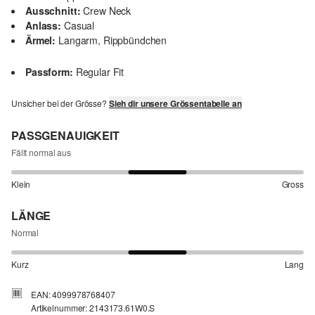
Ausschnitt:
Crew Neck
Anlass:
Casual
Ärmel:
Langarm, Rippbündchen
Passform:
Regular Fit
Unsicher bei der Grösse?
Sieh dir unsere Grössentabelle an
PASSGENAUIGKEIT
Fällt normal aus
Klein
Gross
LÄNGE
Normal
Kurz
Lang
EAN: 4099978768407
Artikelnummer: 2143173.61W0.S