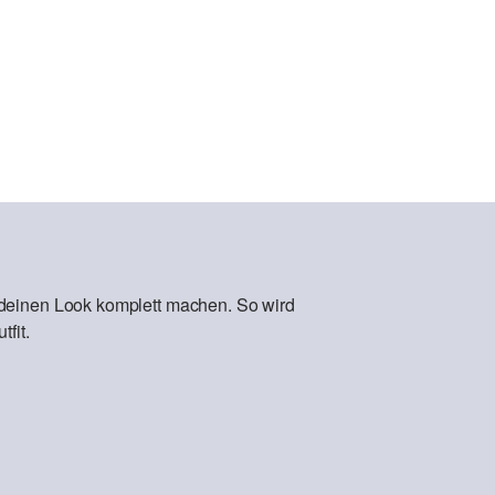
 deinen Look komplett machen. So wird
fit.