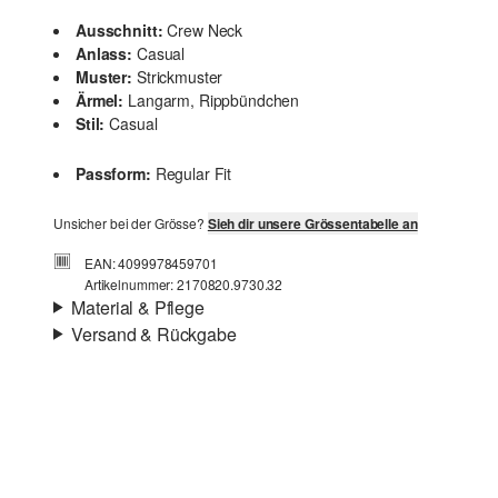
Ausschnitt:
Crew Neck
Anlass:
Casual
Muster:
Strickmuster
Ärmel:
Langarm, Rippbündchen
Stil:
Casual
Passform:
Regular Fit
Unsicher bei der Grösse?
Sieh dir unsere Grössentabelle an
EAN: 4099978459701
Artikelnummer: 2170820.9730.32
Material & Pflege
Versand & Rückgabe
Stoff:
Strick
Versandinfortmationen
Eigenschaft:
weich, kuschelig, wärmend, elastisch,
soft and warm inside
Deine Bestellung wird innerhalb von 4–5 Werktagen per
Material:
Wollmix
SwissPost versendet. Für eine Standardlieferung betragen
die Versandkosten 4,00 CHF