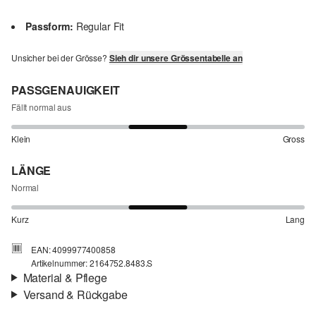
Passform:
Regular Fit
Unsicher bei der Grösse?
Sieh dir unsere Grössentabelle an
PASSGENAUIGKEIT
Fällt normal aus
Klein
Gross
LÄNGE
Normal
Kurz
Lang
EAN: 4099977400858
Artikelnummer: 2164752.8483.S
Material & Pflege
Versand & Rückgabe
Material:
Baumwolle
Versandinfortmationen