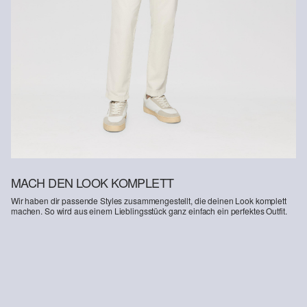
Supporting Better Cotton: Wenn Du dich für unsere
Baumwollprodukte entscheidest, unterstützt Du unsere Investition
in die Mission von Better Cotton, Gemeinschaften zu helfen
fortzubestehen und zu gedeihen; und gleichzeitig die Umwelt zu
schützen und wiederherzustellen. Better Cotton unterstützt
landwirtschaftliche Gemeinschaften in sozialer, ökologischer und
wirtschaftlicher Hinsicht, indem Landwirt: innen in nachhaltigeren
Anbaumethoden geschult werden. Dieses Produkt wird über ein
System der Massenbilanz erzeugt und enthält daher
möglicherweise kein Better Cotton. Mehr Informationen dazu
findest du unter https://www.soliver.ch/responsible-fashion/soziale-
verantwortung/
MACH DEN LOOK KOMPLETT
Wir haben dir passende Styles zusammengestellt, die deinen Look komplett
machen. So wird aus einem Lieblingsstück ganz einfach ein perfektes Outfit.