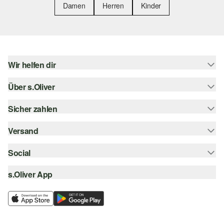
Damen
Herren
Kinder
Wir helfen dir
Über s.Oliver
Hilfe & FAQ
Größenberatung
Sicher zahlen
Newsletter
Rückgabe
s.Oliver Card
Versand
Rechnung
Top-Kategorien
s.Oliver Group
Kreditkarte
Social
Sendungsverfolgung
Career
PayPal
SwissPost
s.Oliver App
instagram
Wunschliste
TWINT
PickPost
facebook
Nachhaltigkeit
Klarna
My Post 24
pinterest
Storefinder
SSL-Verschlüsselung