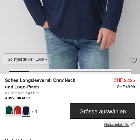
So stylst du den Look
Softes Longsleeve mit Crew Neck
CHF 22.95
und Logo-Patch
CHF 49.90
s.Oliver Men Big Sizes
AUSVERKAUFT
Grösse auswählen
+ 1
Grössentabelle