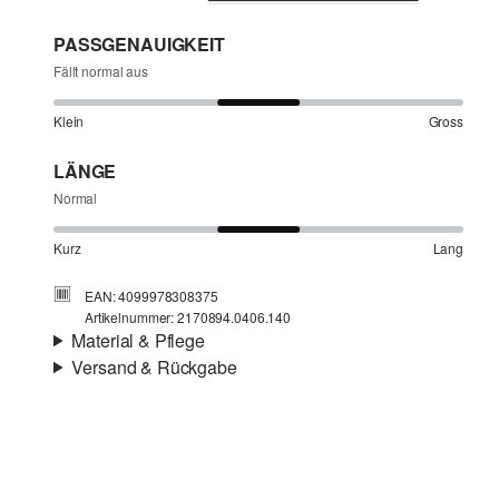
PASSGENAUIGKEIT
Fällt normal aus
Klein
Gross
LÄNGE
Normal
Kurz
Lang
EAN: 4099978308375
Artikelnummer: 2170894.0406.140
Material & Pflege
Versand & Rückgabe
Stoff:
Rippware
Versandinfortmationen
Eigenschaft:
gebürstet, elastisch
Material:
Baumwollmix
Deine Bestellung wird innerhalb von 4–5 Werktagen per
SwissPost versendet. Für eine Standardlieferung betragen