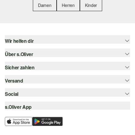
Damen
Herren
Kinder
Wir helfen dir
Über s.Oliver
Hilfe & FAQ
Größenberatung
Sicher zahlen
Newsletter
Rückgabe
s.Oliver Card
Versand
Rechnung
Top-Kategorien
s.Oliver Group
Kreditkarte
Social
Sendungsverfolgung
Career
PayPal
SwissPost
s.Oliver App
instagram
Wunschliste
TWINT
PickPost
facebook
Nachhaltigkeit
Klarna
My Post 24
pinterest
Storefinder
SSL-Verschlüsselung