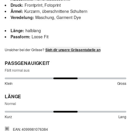
Druck:
Frontprint, Fotoprint
Ärmel:
Kurzarm, überschnittene Schultern
Veredelung:
Waschung, Garment Dye
Länge:
halblang
Passform:
Loose Fit
Unsicher bei der Grösse?
Sieh dir unsere Grössentabelle an
PASSGENAUIGKEIT
Fällt normal aus
Klein
Gross
LÄNGE
Normal
Kurz
Lang
EAN: 4099981076384