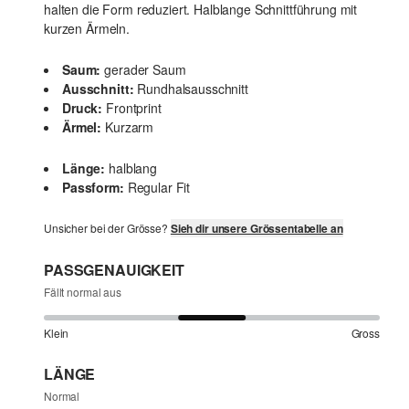
halten die Form reduziert. Halblange Schnittführung mit
kurzen Ärmeln.
Saum:
gerader Saum
Ausschnitt:
Rundhalsausschnitt
Druck:
Frontprint
Ärmel:
Kurzarm
Länge:
halblang
Passform:
Regular Fit
Unsicher bei der Grösse?
Sieh dir unsere Grössentabelle an
PASSGENAUIGKEIT
Fällt normal aus
Klein
Gross
LÄNGE
Normal