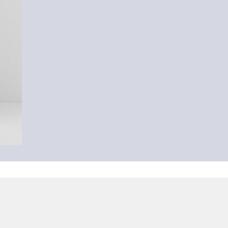
-34%
Ausgestellter Denimrock
CHF 45.95
CHF 69.90