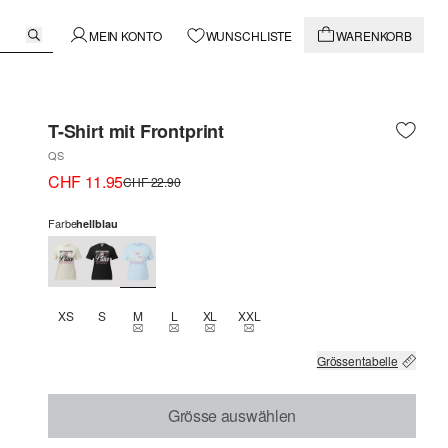
MEIN KONTO
WUNSCHLISTE
WARENKORB
T-Shirt mit Frontprint
QS
CHF 11.95
CHF 22.90
Farbe
hellblau
XS
S
M
L
XL
XXL
THIS SIZE IS CURRENTLY OUT OF STOCK
THIS SIZE IS CURRENTLY OUT OF STOCK
THIS SIZE IS CURRENTLY OUT OF STOCK
THIS SIZE IS CURRENTLY OUT OF 
Grössentabelle
Grösse auswählen