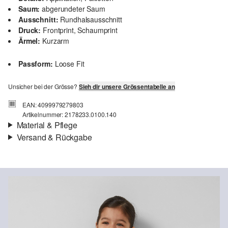
Saum:
abgerundeter Saum
Ausschnitt:
Rundhalsausschnitt
Druck:
Frontprint, Schaumprint
Ärmel:
Kurzarm
Passform:
Loose Fit
Unsicher bei der Grösse?
Sieh dir unsere Grössentabelle an
EAN: 4099979279803
Artikelnummer: 2178233.0100.140
Material & Pflege
Versand & Rückgabe
Stoff:
Jersey
Versandinfortmationen
Eigenschaft:
weich
Material:
Baumwolle
Deine Bestellung wird innerhalb von 4–5 Werktagen per SwissPost
versendet. Für eine Standardlieferung betragen die Versandkosten
4,00 CHF
Rückgabe