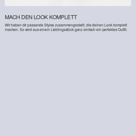
MACH DEN LOOK KOMPLETT
Wir haben dir passende Styles zusammengestellt, die deinen Look komplett
machen. So wird aus einem Lieblingsstück ganz einfach ein perfektes Outfit.
-35%
Jeans Toni / Regular Fit / Mid Rise / Tapered Leg
CHF 25.95
CHF 39.90