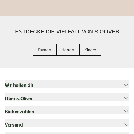
ENTDECKE DIE VIELFALT VON S.OLIVER
Damen
Herren
Kinder
Wir helfen dir
Über s.Oliver
Hilfe & FAQ
Größenberatung
Sicher zahlen
Newsletter
Rückgabe
s.Oliver Card
Versand
Rechnung
Top-Kategorien
s.Oliver Group