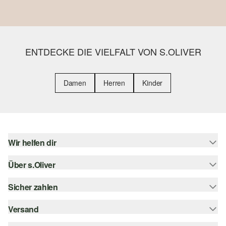
ENTDECKE DIE VIELFALT VON S.OLIVER
Damen
Herren
Kinder
Wir helfen dir
Über s.Oliver
Hilfe & FAQ
Größenberatung
Sicher zahlen
Newsletter
Rückgabe
s.Oliver Card
Versand
Rechnung
Top-Kategorien
s.Oliver Group