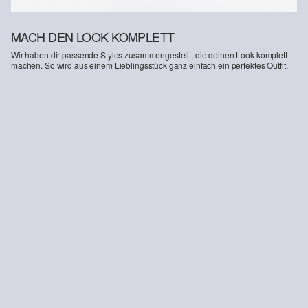
MACH DEN LOOK KOMPLETT
Wir haben dir passende Styles zusammengestellt, die deinen Look komplett
machen. So wird aus einem Lieblingsstück ganz einfach ein perfektes Outfit.
-26%
Detroit: Bermuda aus Baumwolle mit Elastikbund
Leder-Sneaker mit Schnürung
CHF 36.95
CHF 49.90
CHF 99.90