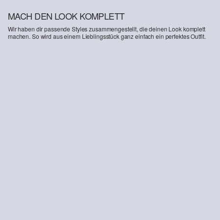
MACH DEN LOOK KOMPLETT
Wir haben dir passende Styles zusammengestellt, die deinen Look komplett
machen. So wird aus einem Lieblingsstück ganz einfach ein perfektes Outfit.
-21%
Detroit: Leinenmix-Hose im Relaxed Fit
Sneaker in Leder-Optik
CHF 89.90
CHF 70.95
CHF 89.90