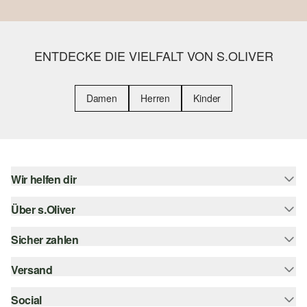
ENTDECKE DIE VIELFALT VON S.OLIVER
Damen
Herren
Kinder
Wir helfen dir
Über s.Oliver
Hilfe & FAQ
Größenberatung
Sicher zahlen
Newsletter
Rückgabe
s.Oliver Card
Versand
Rechnung
Top-Kategorien
s.Oliver Group
Kreditkarte
Social
Sendungsverfolgung