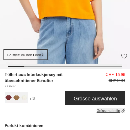
So stylst du den Look
T-Shirt aus Interlockjersey mit
CHF 15.95
überschnittener Schulter
CHF 34.90
s.Oliver
Grösse auswählen
+ 3
Grössentabelle
Perfekt kombinieren