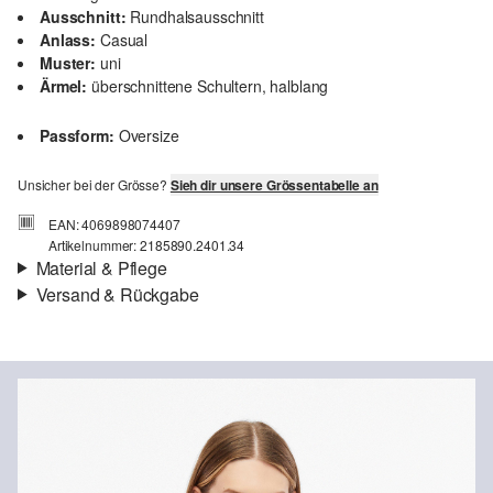
Ausschnitt:
Rundhalsausschnitt
Anlass:
Casual
Muster:
uni
Ärmel:
überschnittene Schultern, halblang
Passform:
Oversize
Unsicher bei der Grösse?
Sieh dir unsere Grössentabelle an
EAN: 4069898074407
Artikelnummer: 2185890.2401.34
Material & Pflege
Versand & Rückgabe
Stoff:
Interlockjersey
Versandinfortmationen
Eigenschaft:
weich
Material:
Baumwolle
Deine Bestellung wird innerhalb von 4–5 Werktagen per SwissPost
versendet. Für eine Standardlieferung betragen die Versandkosten
4,00 CHF
Rückgabe