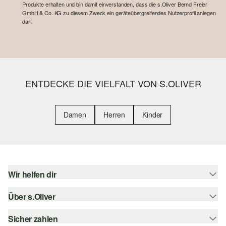
Produkte erhalten und bin damit einverstanden, dass die s.Oliver Bernd Freier
GmbH & Co. KG zu diesem Zweck ein geräteübergreifendes Nutzerprofil anlegen
darf.
ENTDECKE DIE VIELFALT VON S.OLIVER
Damen
Herren
Kinder
Wir helfen dir
Über s.Oliver
Hilfe & FAQ
Größenberatung
Sicher zahlen
Newsletter