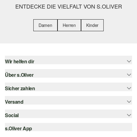
ENTDECKE DIE VIELFALT VON S.OLIVER
Damen
Herren
Kinder
Wir helfen dir
Über s.Oliver
Hilfe & FAQ
Größenberatung
Sicher zahlen
Newsletter
Rückgabe
s.Oliver Card
Versand
Rechnung
Top-Kategorien
s.Oliver Group
Kreditkarte
Social
Sendungsverfolgung
Career
PayPal
SwissPost
s.Oliver App
instagram
Wunschliste
TWINT
PickPost