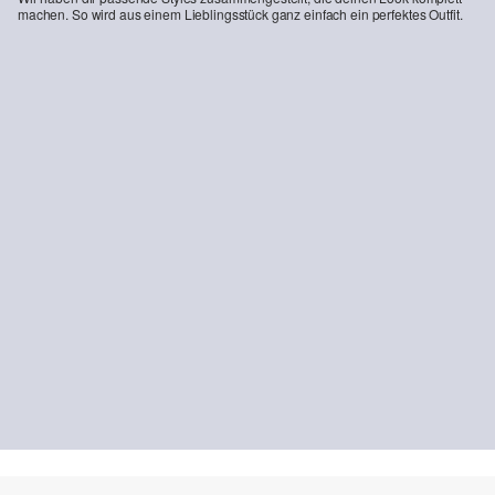
machen. So wird aus einem Lieblingsstück ganz einfach ein perfektes Outfit.
-11%
Bermuda aus Leinenmix
CHF 61.95
CHF 69.90