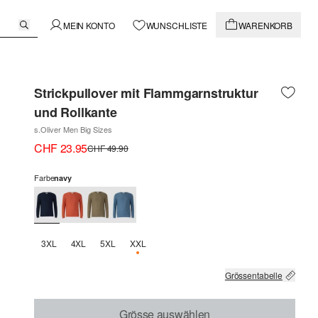
MEIN KONTO
WUNSCHLISTE
WARENKORB
Strickpullover mit Flammgarnstruktur
und Rollkante
s.Oliver Men Big Sizes
CHF 23.95
CHF 49.90
Farbe
navy
3XL
4XL
5XL
XXL
NUR 3 VERFÜGBAR
Grössentabelle
Grösse auswählen