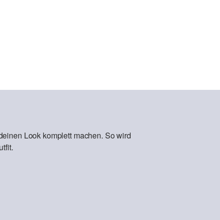
 deinen Look komplett machen. So wird
fit.