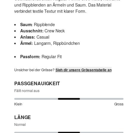
und Rippblenden an Ärmeln und Saum. Das Material
verbindet textile Textur mit klarer Form.
Saum:
Rippblende
Ausschnitt:
Crew Neck
Anlass:
Casual
Ärmel:
Langarm, Rippbündchen
Passform:
Regular Fit
Unsicher bei der Grösse?
Sieh dir unsere Grössentabelle an
PASSGENAUIGKEIT
Fällt normal aus
Klein
Gross
LÄNGE
Normal