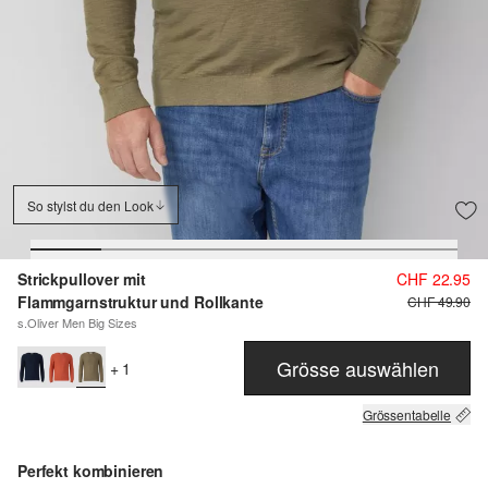
So stylst du den Look
Strickpullover mit
CHF 22.95
Flammgarnstruktur und Rollkante
CHF 49.90
s.Oliver Men Big Sizes
Grösse auswählen
+ 1
Grössentabelle
Perfekt kombinieren