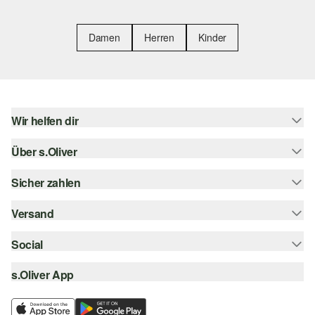
Damen
Herren
Kinder
Wir helfen dir
Über s.Oliver
Hilfe & FAQ
Größenberatung
Sicher zahlen
Newsletter
Rückgabe
s.Oliver Card
Versand
Rechnung
Top-Kategorien
s.Oliver Group
Kreditkarte
Social
Sendungsverfolgung
Career
PayPal
SwissPost
s.Oliver App
instagram
Wunschliste
TWINT
PickPost
facebook
Nachhaltigkeit
Klarna