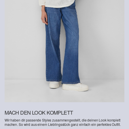
Nachhaltig zertifizierte Faser
Im Bereich nachhaltig zertifizierter Fasern engagieren wir uns für
Naturfasern aus erneuerbaren Quellen. Ihre Rohstoffe sind
ressourcenschonend angebaut.
Verantwortungsvollere Viskose: Dieses Produkt enthält
verantwortungsvollere Viskose. Für die Produktion wird
ausschliesslich Holz aus zertifizierter Forstwirtschaft verwendet. Im
Herstellungsprozess werden sowohl der Wasserverbrauch als
auch die Treibhausgasemissionen im Vergleich zu anderen nicht
zertifizierten Naturfasern stark reduziert.
MACH DEN LOOK KOMPLETT
Wir haben dir passende Styles zusammengestellt, die deinen Look komplett
machen. So wird aus einem Lieblingsstück ganz einfach ein perfektes Outfit.