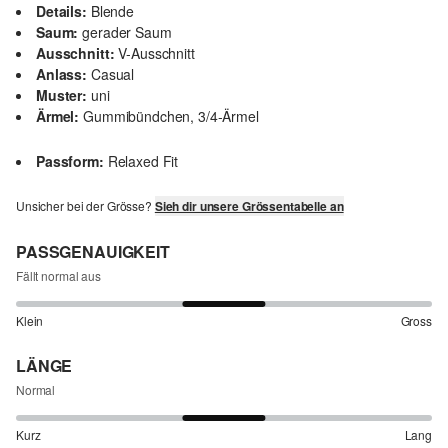
Details:
Blende
Saum:
gerader Saum
Ausschnitt:
V-Ausschnitt
Anlass:
Casual
Muster:
uni
Ärmel:
Gummibündchen, 3/4-Ärmel
Passform:
Relaxed Fit
Unsicher bei der Grösse?
Sieh dir unsere Grössentabelle an
PASSGENAUIGKEIT
Fällt normal aus
Klein
Gross
LÄNGE
Normal
Kurz
Lang