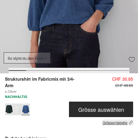
So stylst du den Look
Strukturshirt im Fabricmix mit 3/4-
CHF 30.95
Arm
CHF 49.90
s.Oliver
NACHHALTIG
Grösse auswählen
Grössentabelle