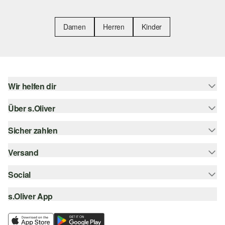
Damen
Herren
Kinder
Wir helfen dir
Über s.Oliver
Hilfe & FAQ
Größenberatung
Sicher zahlen
Newsletter
Rückgabe
s.Oliver Card
Versand
Rechnung
Top-Kategorien
s.Oliver Group
Kreditkarte
Social
Sendungsverfolgung
Career
PayPal
SwissPost
s.Oliver App
instagram
Wunschliste
TWINT
PickPost
facebook
Nachhaltigkeit
Klarna