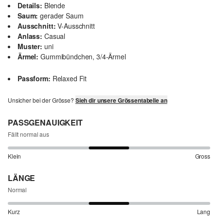
Details:
Blende
Saum:
gerader Saum
Ausschnitt:
V-Ausschnitt
Anlass:
Casual
Muster:
uni
Ärmel:
Gummibündchen, 3/4-Ärmel
Passform:
Relaxed Fit
Unsicher bei der Grösse?
Sieh dir unsere Grössentabelle an
PASSGENAUIGKEIT
Fällt normal aus
Klein
Gross
LÄNGE
Normal
Kurz
Lang