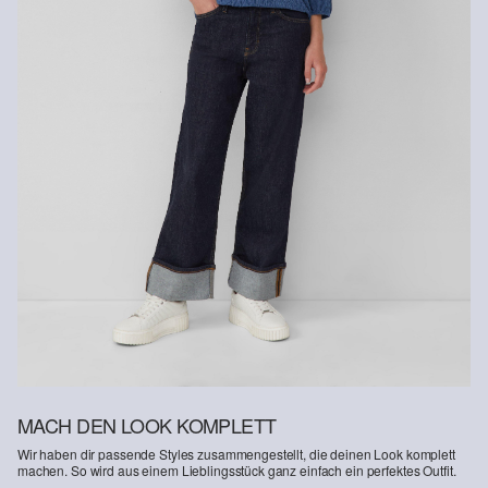
Nachhaltig zertifizierte Faser
Im Bereich nachhaltig zertifizierter Fasern engagieren wir uns für
Naturfasern aus erneuerbaren Quellen. Ihre Rohstoffe sind
ressourcenschonend angebaut.
Verantwortungsvollere Viskose: Dieses Produkt enthält
verantwortungsvollere Viskose. Für die Produktion wird
ausschliesslich Holz aus zertifizierter Forstwirtschaft verwendet. Im
Herstellungsprozess werden sowohl der Wasserverbrauch als
auch die Treibhausgasemissionen im Vergleich zu anderen nicht
zertifizierten Naturfasern stark reduziert.
MACH DEN LOOK KOMPLETT
Wir haben dir passende Styles zusammengestellt, die deinen Look komplett
machen. So wird aus einem Lieblingsstück ganz einfach ein perfektes Outfit.